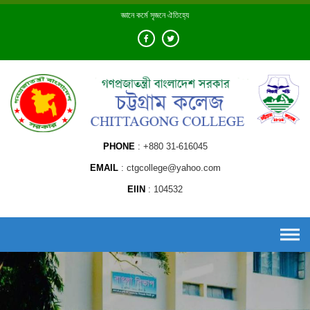
Skip
জ্ঞানে কর্মে সৃজনে ঐতিহ্যে
to
content
PHONE
+880 31-616045
EMAIL
ctgcollege@yahoo.com
EIIN
104532