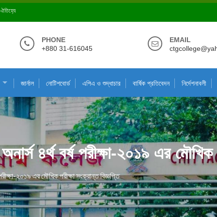
ে ঐতিহ্যে
PHONE
EMAIL
+880 31-616045
ctgcollege@ya
জার্নাল
নোটিশবোর্ড
এপিএ ও শুদ্ধাচার
বার্ষিক প্রতিবেদন
নির্দেশনাবলী
নার্স ৪র্থ বর্ষ পরীক্ষা-২০১৯ এর মৌখিক পর
 পরীক্ষা-২০১৯ এর মৌখিক পরীক্ষা সংক্রান্ত বিজ্ঞপ্তি