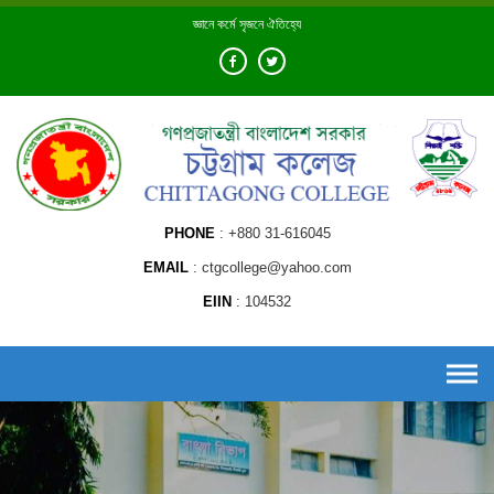
Skip
জ্ঞানে কর্মে সৃজনে ঐতিহ্যে
to
content
PHONE
+880 31-616045
EMAIL
ctgcollege@yahoo.com
EIIN
104532