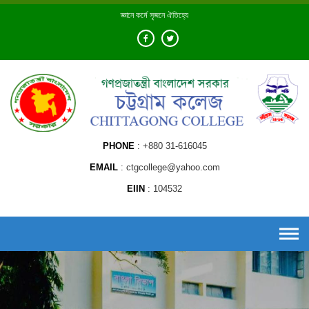
Skip
জ্ঞানে কর্মে সৃজনে ঐতিহ্যে
to
content
PHONE
+880 31-616045
EMAIL
ctgcollege@yahoo.com
EIIN
104532