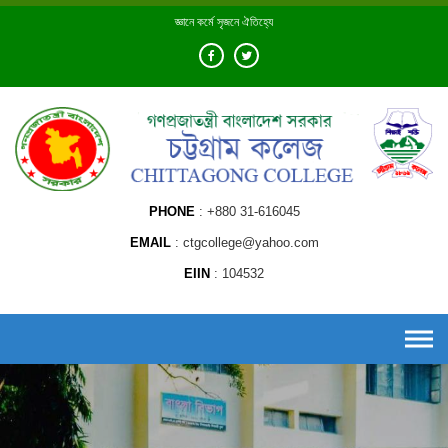
Skip
জ্ঞানে কর্মে সৃজনে ঐতিহ্যে
to
content
PHONE
+880 31-616045
EMAIL
ctgcollege@yahoo.com
EIIN
104532