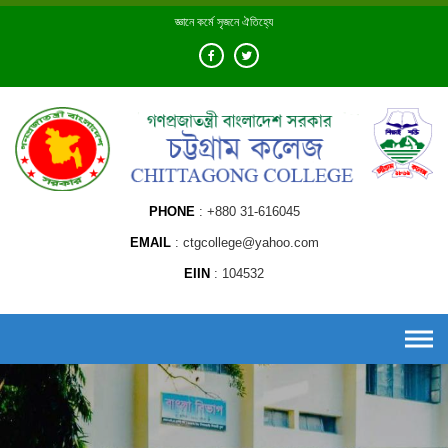
Skip
জ্ঞানে কর্মে সৃজনে ঐতিহ্যে
to
content
PHONE
+880 31-616045
EMAIL
ctgcollege@yahoo.com
EIIN
104532