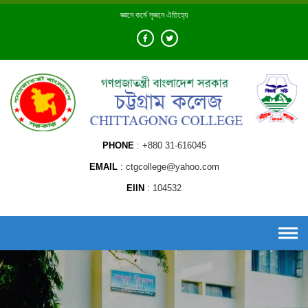
Skip
জ্ঞানে কর্মে সৃজনে ঐতিহ্যে
to
content
PHONE
+880 31-616045
EMAIL
ctgcollege@yahoo.com
EIIN
104532