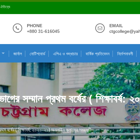
ে ঐতিহ্যে
PHONE
EMAIL
+880 31-616045
ctgcollege@ya
জার্নাল
নোটিশবোর্ড
এপিএ ও শুদ্ধাচার
বার্ষিক প্রতিবেদন
নির্দেশনাবলী
িভাগের সম্মান প্রথম বর্ষের ( শিক্ষাবর্
্রথম বর্ষের ( শিক্ষাবর্ষ: ২০২০-২১) অনলাইন ক্লাসের সময়সূচী