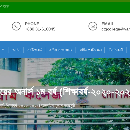
ে ঐতিহ্যে
PHONE
EMAIL
+880 31-616045
ctgcollege@ya
জার্নাল
নোটিশবোর্ড
এপিএ ও শুদ্ধাচার
বার্ষিক প্রতিবেদন
নির্দেশনাবলী
িষয়ের অনার্স ১ম বর্ষ (শিক্ষাবর্ষ-২০২০-
ম বর্ষ (শিক্ষাবর্ষ-২০২০-২০২১) অনলাইন ক্লাস সময়সূচি