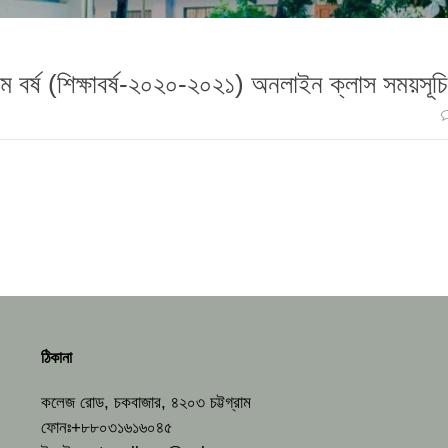
 ১ম বর্ষ (শিক্ষাবর্ষ-২০২০-২০২১) অনলাইন ক্লাস সময়সূচি
ঠিকানা
কলেজ রোড, চকবাজার, ৪২০৩ চট্টগ্রাম
ফোনঃ+৮৮০৩১৬১৬০৪৫