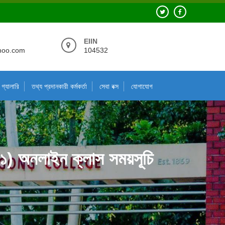
EIIN
hoo.com
104532
গ্যালারি
তথ্য প্রদানকারী কর্মকর্তা
সেবা বক্স
যোগাযোগ
২০২১) অনলাইন ক্লাস সময়সূচি