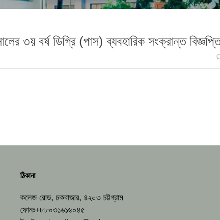
লের ৩য় বর্ষ ডিগ্রি (পাস) ব্যবহারিক সংক্রান্ত বিজ্ঞপ্ত
ঠিকানা
কলেজ রোড, চকবাজার, ৪২০৩ চট্টগ্রাম
ফোনঃ+৮৮০৩১৬১৬০৪৫