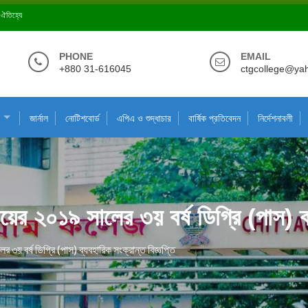
ে ঐতিহ্যে
PHONE
EMAIL
+880 31-616045
ctgcollege@ya
জার্নাল
নোটিশবোর্ড
এপিএ ও শুদ্ধাচার
বার্ষিক প্রতিবেদন
নির্দেশনাবলী
ষয়ের ২০১৯ সালের ৩য় বর্ষ ডিগ্রি (পাস) ব্
 ৩য় বর্ষ ডিগ্রি (পাস) ব্যবহারিক সংক্রান্ত বিজ্ঞপ্তি