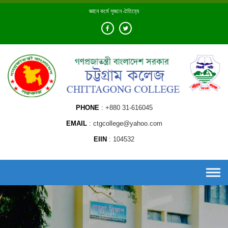
Skip
জ্ঞানে কর্মে সৃজনে ঐতিহ্যে
to
content
PHONE
+880 31-616045
EMAIL
ctgcollege@yahoo.com
EIIN
104532