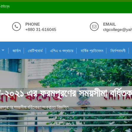
ে ঐতিহ্যে
PHONE
EMAIL
+880 31-616045
ctgcollege@ya
জার্নাল
নোটিশবোর্ড
এপিএ ও শুদ্ধাচার
বার্ষিক প্রতিবেদন
নির্দেশনাবলী
া-২০২১ এর ফরমপূরণের সময়সীমা বর্ধিতকরণ
পূরণের সময়সীমা বর্ধিতকরণ সংক্রান্ত বিজ্ঞপ্তি