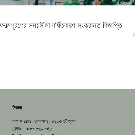
রমপূরণের সময়সীমা বর্ধিতকরণ সংক্রান্ত বিজ্ঞপ্তি
ঠিকানা
কলেজ রোড, চকবাজার, ৪২০৩ চট্টগ্রাম
ফোনঃ+৮৮০৩১৬১৬০৪৫