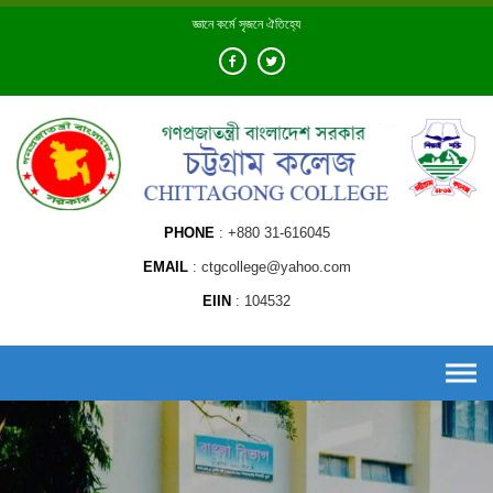
Skip
জ্ঞানে কর্মে সৃজনে ঐতিহ্যে
to
content
PHONE
+880 31-616045
EMAIL
ctgcollege@yahoo.com
EIIN
104532