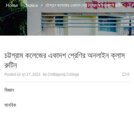
>
>
চট্টগ্রাম কলেজের একাদশ শ্রেণির অনলাইন ক্লাস রুটিন
Home
Notice
চট্টগ্রাম কলেজের একাদশ শ্রেণির অনলাইন ক্লাস
রুটিন
Posted on
জুন 17, 2021
by
Chittagong College
0
বিজ্ঞান
মানবিক