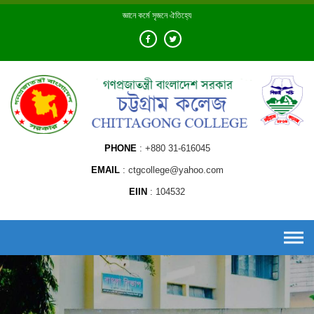
Skip
জ্ঞানে কর্মে সৃজনে ঐতিহ্যে
to
content
PHONE
+880 31-616045
EMAIL
ctgcollege@yahoo.com
EIIN
104532