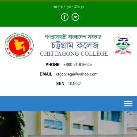
Skip
জ্ঞানে কর্মে সৃজনে ঐতিহ্যে
to
content
PHONE
+880 31-616045
EMAIL
ctgcollege@yahoo.com
EIIN
104532