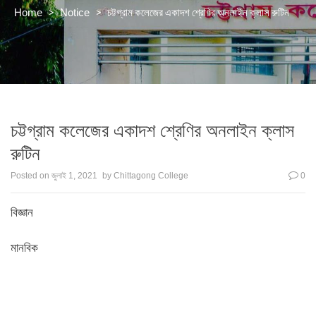
>
>
চট্টগ্রাম কলেজের একাদশ শ্রেণির অনলাইন ক্লাস রুটিন
Home
Notice
চট্টগ্রাম কলেজের একাদশ শ্রেণির অনলাইন ক্লাস
রুটিন
Posted on
জুলাই 1, 2021
by
Chittagong College
0
বিজ্ঞান
মানবিক