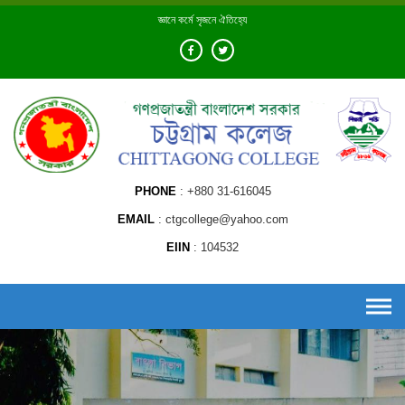
Skip
জ্ঞানে কর্মে সৃজনে ঐতিহ্যে
to
content
PHONE
+880 31-616045
EMAIL
ctgcollege@yahoo.com
EIIN
104532