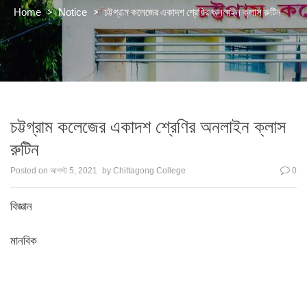
>
>
চট্টগ্রাম কলেজের একাদশ শ্রেণির অনলাইন ক্লাস রুটিন
Home
Notice
চট্টগ্রাম কলেজের একাদশ শ্রেণির অনলাইন ক্লাস
রুটিন
Posted on
আগস্ট 5, 2021
by
Chittagong College
0
বিজ্ঞান
মানবিক