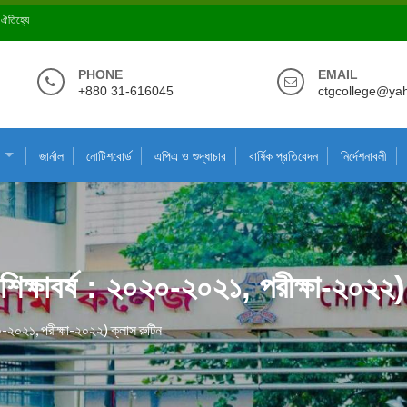
ে ঐতিহ্যে
PHONE
EMAIL
+880 31-616045
ctgcollege@ya
জার্নাল
নোটিশবোর্ড
এপিএ ও শুদ্ধাচার
বার্ষিক প্রতিবেদন
নির্দেশনাবলী
শিক্ষাবর্ষ : ২০২০-২০২১, পরীক্ষা-২০২২)
২০-২০২১, পরীক্ষা-২০২২) ক্লাস রুটিন