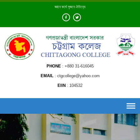
Skip
জ্ঞানে কর্মে সৃজনে ঐতিহ্যে
to
content
PHONE
+880 31-616045
EMAIL
ctgcollege@yahoo.com
EIIN
104532