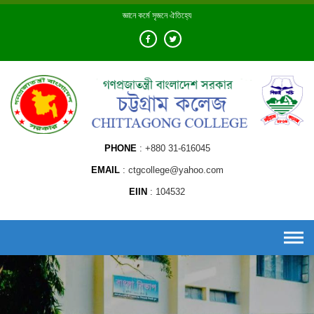
Skip
জ্ঞানে কর্মে সৃজনে ঐতিহ্যে
to
content
PHONE
+880 31-616045
EMAIL
ctgcollege@yahoo.com
EIIN
104532