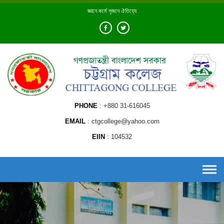
Skip
জ্ঞানে কর্মে সৃজনে ঐতিহ্যে
to
content
PHONE
+880 31-616045
EMAIL
ctgcollege@yahoo.com
EIIN
104532