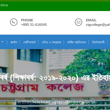
ে ঐতিহ্যে
PHONE
EMAIL
+880 31-616045
ctgcollege@ya
জার্নাল
নোটিশবোর্ড
এপিএ ও শুদ্ধাচার
বার্ষিক প্রতিবেদন
নির্দেশনাবলী
 বর্ষ (শিক্ষাবর্ষ: ২০১৯-২০২০) এর ইতিহা
ষ: ২০১৯-২০২০) এর ইতিহাস বিষয়ের ইনকোর্স ও মূল্যায়ন পরীক্ষা সংক্রান্ত বিজ্ঞপ্তি