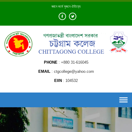
Skip
জ্ঞানে কর্মে সৃজনে ঐতিহ্যে
to
content
PHONE
+880 31-616045
EMAIL
ctgcollege@yahoo.com
EIIN
104532