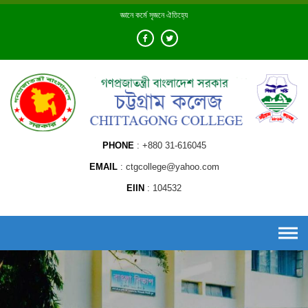
Skip
জ্ঞানে কর্মে সৃজনে ঐতিহ্যে
to
content
PHONE
+880 31-616045
EMAIL
ctgcollege@yahoo.com
EIIN
104532