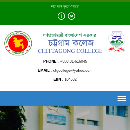
Skip
জ্ঞানে কর্মে সৃজনে ঐতিহ্যে
to
content
PHONE
+880 31-616045
EMAIL
ctgcollege@yahoo.com
EIIN
104532