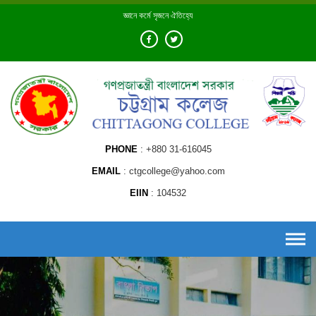
Skip
জ্ঞানে কর্মে সৃজনে ঐতিহ্যে
to
content
PHONE
+880 31-616045
EMAIL
ctgcollege@yahoo.com
EIIN
104532