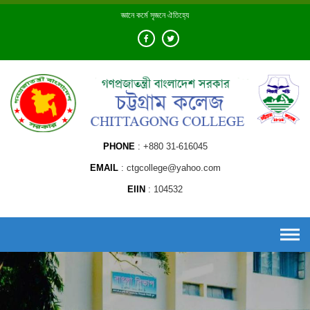
Skip
জ্ঞানে কর্মে সৃজনে ঐতিহ্যে
to
content
PHONE
+880 31-616045
EMAIL
ctgcollege@yahoo.com
EIIN
104532