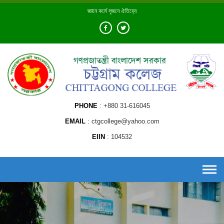
Skip
জ্ঞানে কর্মে সৃজনে ঐতিহ্যে
to
content
PHONE
+880 31-616045
EMAIL
ctgcollege@yahoo.com
EIIN
104532