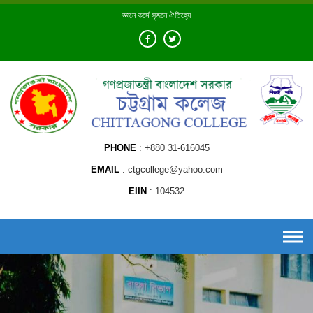
Skip
জ্ঞানে কর্মে সৃজনে ঐতিহ্যে
to
content
PHONE
+880 31-616045
EMAIL
ctgcollege@yahoo.com
EIIN
104532