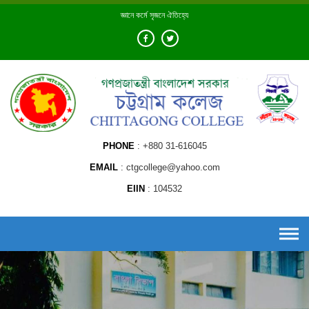
Skip
জ্ঞানে কর্মে সৃজনে ঐতিহ্যে
to
content
PHONE
+880 31-616045
EMAIL
ctgcollege@yahoo.com
EIIN
104532