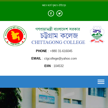
Skip
জ্ঞানে কর্মে সৃজনে ঐতিহ্যে
to
content
PHONE
+880 31-616045
EMAIL
ctgcollege@yahoo.com
EIIN
104532