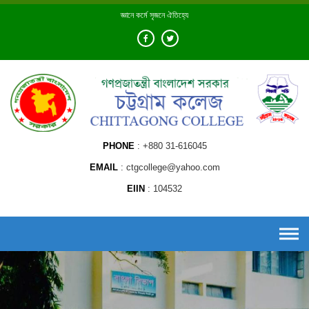
Skip
জ্ঞানে কর্মে সৃজনে ঐতিহ্যে
to
content
PHONE
+880 31-616045
EMAIL
ctgcollege@yahoo.com
EIIN
104532