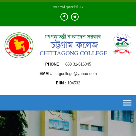
Skip
জ্ঞানে কর্মে সৃজনে ঐতিহ্যে
to
content
PHONE
+880 31-616045
EMAIL
ctgcollege@yahoo.com
EIIN
104532