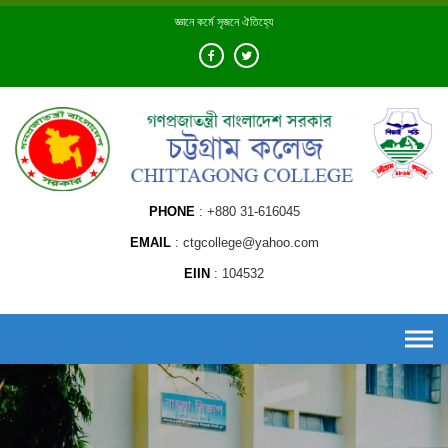
Skip
জ্ঞানে কর্মে সৃজনে ঐতিহ্যে
to
content
PHONE
+880 31-616045
EMAIL
ctgcollege@yahoo.com
EIIN
104532