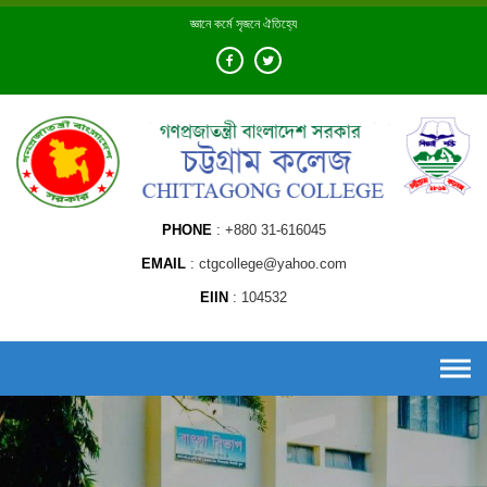
Skip
জ্ঞানে কর্মে সৃজনে ঐতিহ্যে
to
content
PHONE
+880 31-616045
EMAIL
ctgcollege@yahoo.com
EIIN
104532