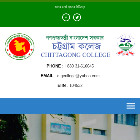
Skip
জ্ঞানে কর্মে সৃজনে ঐতিহ্যে
to
content
PHONE
+880 31-616045
EMAIL
ctgcollege@yahoo.com
EIIN
104532