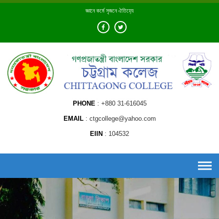
Skip
জ্ঞানে কর্মে সৃজনে ঐতিহ্যে
to
content
PHONE
+880 31-616045
EMAIL
ctgcollege@yahoo.com
EIIN
104532