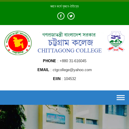
Skip
জ্ঞানে কর্মে সৃজনে ঐতিহ্যে
to
content
PHONE
+880 31-616045
EMAIL
ctgcollege@yahoo.com
EIIN
104532