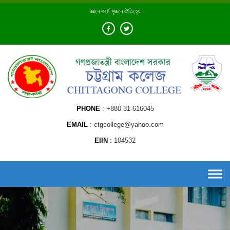
Skip
জ্ঞানে কর্মে সৃজনে ঐতিহ্যে
to
content
PHONE
+880 31-616045
EMAIL
ctgcollege@yahoo.com
EIIN
104532