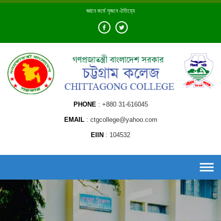
Skip
জ্ঞানে কর্মে সৃজনে ঐতিহ্যে
to
content
PHONE
+880 31-616045
EMAIL
ctgcollege@yahoo.com
EIIN
104532