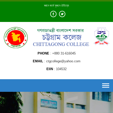
Skip
জ্ঞানে কর্মে সৃজনে ঐতিহ্যে
to
content
PHONE
+880 31-616045
EMAIL
ctgcollege@yahoo.com
EIIN
104532