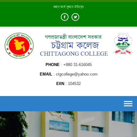
Skip
জ্ঞানে কর্মে সৃজনে ঐতিহ্যে
to
content
PHONE
+880 31-616045
EMAIL
ctgcollege@yahoo.com
EIIN
104532