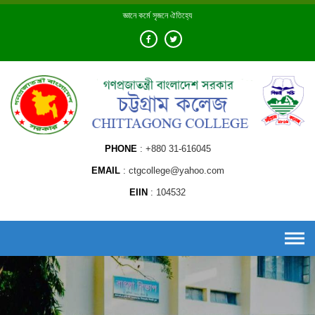
Skip
জ্ঞানে কর্মে সৃজনে ঐতিহ্যে
to
content
PHONE
+880 31-616045
EMAIL
ctgcollege@yahoo.com
EIIN
104532