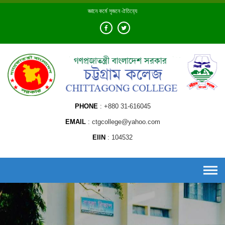
Skip
জ্ঞানে কর্মে সৃজনে ঐতিহ্যে
to
content
PHONE
+880 31-616045
EMAIL
ctgcollege@yahoo.com
EIIN
104532