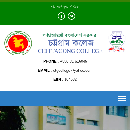
Skip
জ্ঞানে কর্মে সৃজনে ঐতিহ্যে
to
content
PHONE
+880 31-616045
EMAIL
ctgcollege@yahoo.com
EIIN
104532