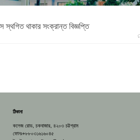
স স্থগিত থাকার সংক্রান্ত বিজ্ঞপ্তি
ঠিকানা
কলেজ রোড, চকবাজার, ৪২০৩ চট্টগ্রাম
ফোনঃ+৮৮০৩১৬১৬০৪৫