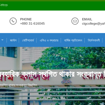
ে ঐতিহ্যে
PHONE
EMAIL
+880 31-616045
ctgcollege@ya
জার্নাল
নোটিশবোর্ড
এপিএ ও শুদ্ধাচার
বার্ষিক প্রতিবেদন
নির্দেশনাবলী
যবহারিক ক্লাস স্থগিত থাকার সংক্রান্ত বি
্থগিত থাকার সংক্রান্ত বিজ্ঞপ্তি