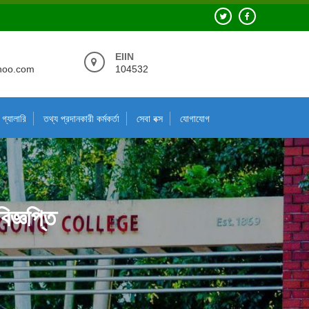
EIIN
hoo.com
104532
গ্যালারি
তথ্য প্রদানকারী কর্মকর্তা
সেবা বক্স
যোগাযোগ
জ্ঞপ্তি