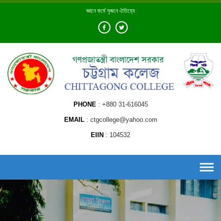
Skip
জ্ঞানে কর্মে সৃজনে ঐতিহ্যে
to
content
PHONE
+880 31-616045
EMAIL
ctgcollege@yahoo.com
EIIN
104532