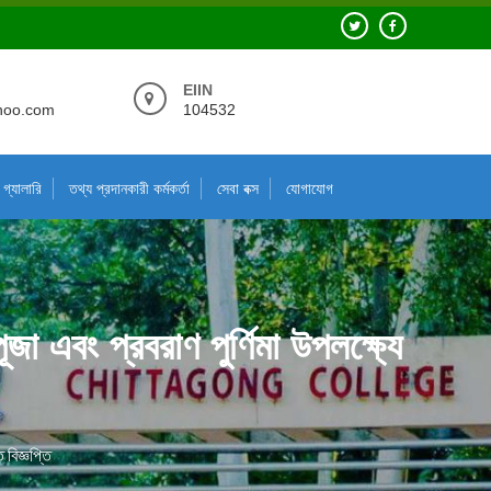
EIIN
hoo.com
104532
গ্যালারি
তথ্য প্রদানকারী কর্মকর্তা
সেবা বক্স
যোগাযোগ
ীপূজা এবং প্রবরাণ পুর্ণিমা উপলক্ষ্যে
ত বিজ্ঞপ্তি