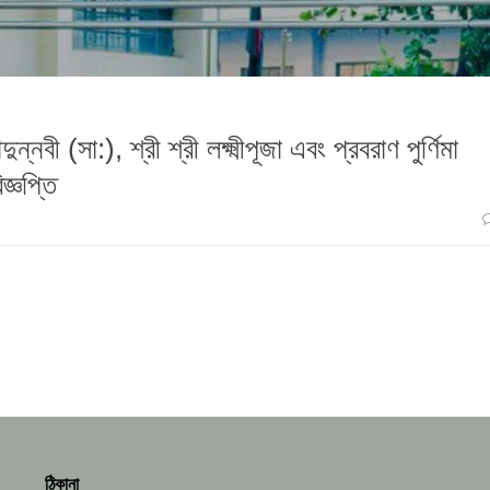
ন্নবী (সা:), শ্রী শ্রী লক্ষ্মীপূজা এবং প্রবরাণ পুর্ণিমা
জ্ঞপ্তি
ঠিকানা