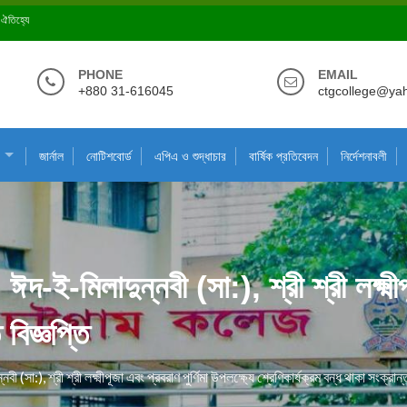
ে ঐতিহ্যে
PHONE
EMAIL
+880 31-616045
ctgcollege@ya
জার্নাল
নোটিশবোর্ড
এপিএ ও শুদ্ধাচার
বার্ষিক প্রতিবেদন
নির্দেশনাবলী
া, ঈদ-ই-মিলাদুন্নবী (সা:), শ্রী শ্রী লক্ষ্ম
 বিজ্ঞপ্তি
নবী (সা:), শ্রী শ্রী লক্ষ্মীপূজা এবং প্রবরাণ পুর্ণিমা উপলক্ষ্যে শ্রেণিকার্যক্রম বন্ধ থাকা সংক্রান্