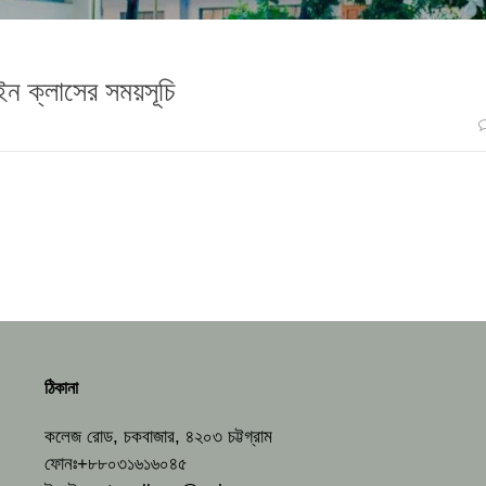
ইন ক্লাসের সময়সূচি
ঠিকানা
কলেজ রোড, চকবাজার, ৪২০৩ চট্টগ্রাম
ফোনঃ+৮৮০৩১৬১৬০৪৫