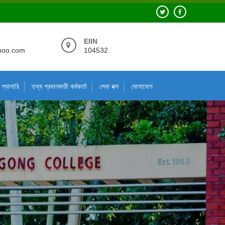
EIIN
hoo.com
104532
গ্যালারি
তথ্য প্রদানকারী কর্মকর্তা
সেবা বক্স
যোগাযোগ