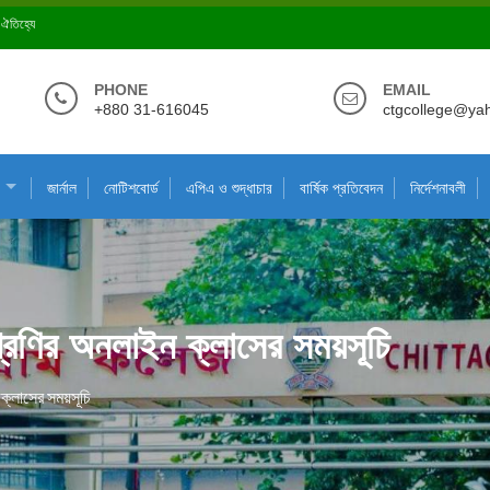
ে ঐতিহ্যে
PHONE
EMAIL
+880 31-616045
ctgcollege@ya
জার্নাল
নোটিশবোর্ড
এপিএ ও শুদ্ধাচার
বার্ষিক প্রতিবেদন
নির্দেশনাবলী
্রেণির অনলাইন ক্লাসের সময়সূচি
 ক্লাসের সময়সূচি