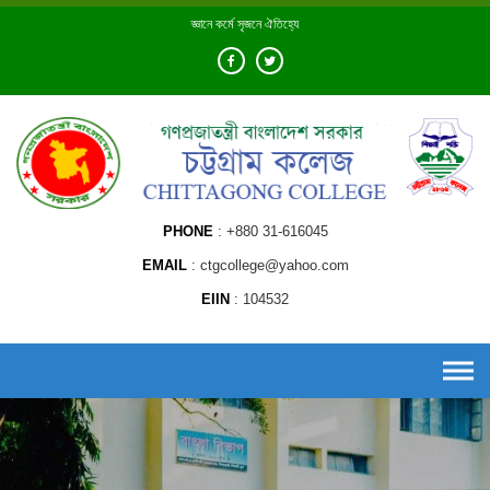
Skip
জ্ঞানে কর্মে সৃজনে ঐতিহ্যে
to
content
PHONE
+880 31-616045
EMAIL
ctgcollege@yahoo.com
EIIN
104532