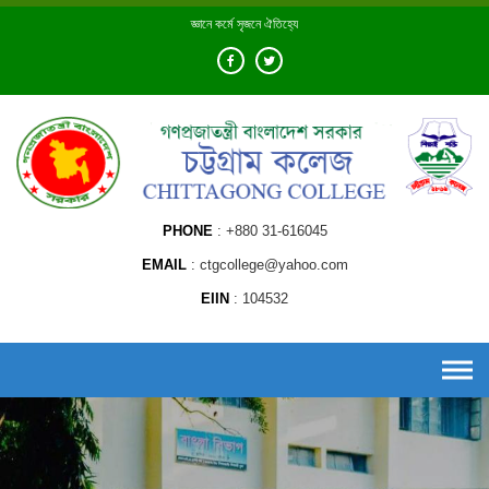
Skip
জ্ঞানে কর্মে সৃজনে ঐতিহ্যে
to
content
PHONE
+880 31-616045
EMAIL
ctgcollege@yahoo.com
EIIN
104532